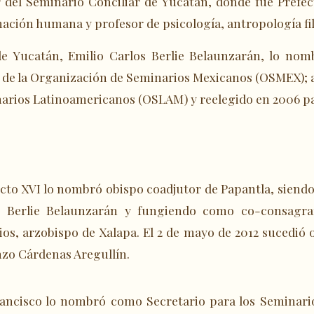
del Seminario Conciliar de Yucatán, donde fue Prefec
ación humana y profesor de psicología, antropología filo
e Yucatán, Emilio Carlos Berlie Belaunzarán, lo nom
e de la Organización de Seminarios Mexicanos (OSMEX); 
narios Latinoamericanos (OSLAM) y reelegido en 2006 pa
icto XVI lo nombró obispo coadjutor de Papantla, siend
os Berlie Belaunzarán y fungiendo como co-consagra
os, arzobispo de Xalapa. El 2 de mayo de 2012 sucedió o
nzo Cárdenas Aregullín.
Francisco lo nombró como Secretario para los Seminari