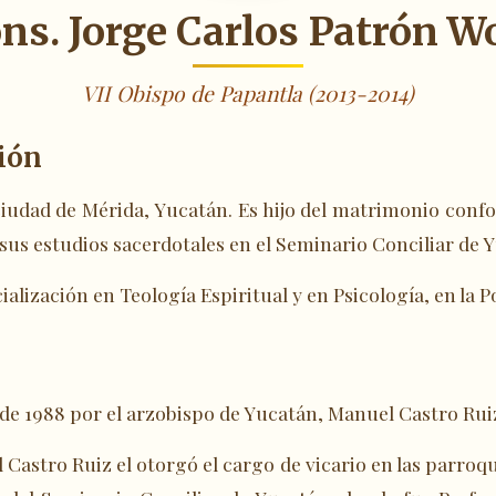
s. Jorge Carlos Patrón W
VII Obispo de Papantla (2013-2014)
ión
ciudad de Mérida, Yucatán. Es hijo del matrimonio conf
s estudios sacerdotales en el Seminario Conciliar de 
ialización en Teología Espiritual y en Psicología, en la 
 de 1988 por el arzobispo de Yucatán, Manuel Castro Rui
Castro Ruiz el otorgó el cargo de vicario en las parroqu